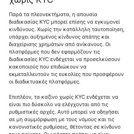
Παρά τα πλεονεκτήματα, η απουσία
διαδικασίας KYC μπορεί επίσης να εγκυμονεί
κινδύνους. Χωρίς την κατάλληλη ταυτοποίηση,
υπάρχει αυξημένος κίνδυνος απάτης και
διαχείρισης χρημάτων από ανίκανους. Οι
πλατφόρμες που δεν εφαρμόζουν τις
διαδικασίες KYC ενδέχεται να προσελκύσουν
κακοποιούς που επιδιώκουν να
εκμεταλλευτούν τις ευκολίες που προσφέρουν
οι διαδικτυακές πλατφόρμες.
Επιπλέον, τα καζίνο χωρίς KYC ενδέχεται να
είναι πιο δύσκολο να ελέγχονται από τις
ρυθμιστικές αρχές. Αυτό μπορεί να οδηγήσει
σε μη συμμόρφωση με τους νόμους και τις
κανονιστικές ρυθμίσεις, θέτοντας σε κίνδυνο