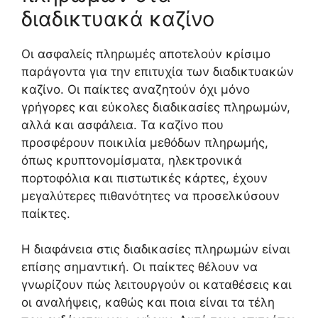
διαδικτυακά καζίνο
Οι ασφαλείς πληρωμές αποτελούν κρίσιμο
παράγοντα για την επιτυχία των διαδικτυακών
καζίνο. Οι παίκτες αναζητούν όχι μόνο
γρήγορες και εύκολες διαδικασίες πληρωμών,
αλλά και ασφάλεια. Τα καζίνο που
προσφέρουν ποικιλία μεθόδων πληρωμής,
όπως κρυπτονομίσματα, ηλεκτρονικά
πορτοφόλια και πιστωτικές κάρτες, έχουν
μεγαλύτερες πιθανότητες να προσελκύσουν
παίκτες.
Η διαφάνεια στις διαδικασίες πληρωμών είναι
επίσης σημαντική. Οι παίκτες θέλουν να
γνωρίζουν πώς λειτουργούν οι καταθέσεις και
οι αναλήψεις, καθώς και ποια είναι τα τέλη