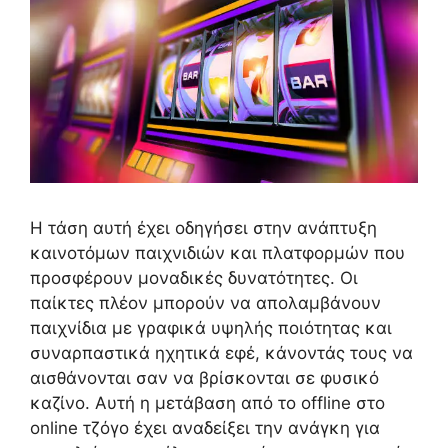
Η τάση αυτή έχει οδηγήσει στην ανάπτυξη
καινοτόμων παιχνιδιών και πλατφορμών που
προσφέρουν μοναδικές δυνατότητες. Οι
παίκτες πλέον μπορούν να απολαμβάνουν
παιχνίδια με γραφικά υψηλής ποιότητας και
συναρπαστικά ηχητικά εφέ, κάνοντάς τους να
αισθάνονται σαν να βρίσκονται σε φυσικό
καζίνο. Αυτή η μετάβαση από το offline στο
online τζόγο έχει αναδείξει την ανάγκη για