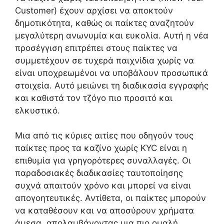
Customer) έχουν αρχίσει να αποκτούν
δημοτικότητα, καθώς οι παίκτες αναζητούν
μεγαλύτερη ανωνυμία και ευκολία. Αυτή η νέα
προσέγγιση επιτρέπει στους παίκτες να
συμμετέχουν σε τυχερά παιχνίδια χωρίς να
είναι υποχρεωμένοι να υποβάλουν προσωπικά
στοιχεία. Αυτό μειώνει τη διαδικασία εγγραφής
και καθιστά τον τζόγο πιο προσιτό και
ελκυστικό.
Μια από τις κύριες αιτίες που οδηγούν τους
παίκτες προς τα καζίνο χωρίς KYC είναι η
επιθυμία για γρηγορότερες συναλλαγές. Οι
παραδοσιακές διαδικασίες ταυτοποίησης
συχνά απαιτούν χρόνο και μπορεί να είναι
απογοητευτικές. Αντίθετα, οι παίκτες μπορούν
να καταθέσουν και να αποσύρουν χρήματα
άμεσα, απολαμβάνοντας μια πιο ομαλή