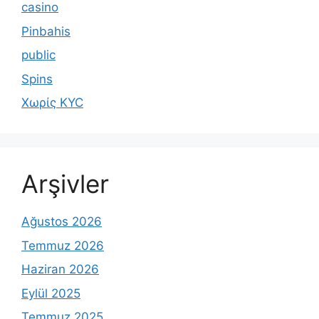
casino
Pinbahis
public
Spins
Χωρίς KYC
Arşivler
Ağustos 2026
Temmuz 2026
Haziran 2026
Eylül 2025
Temmuz 2025