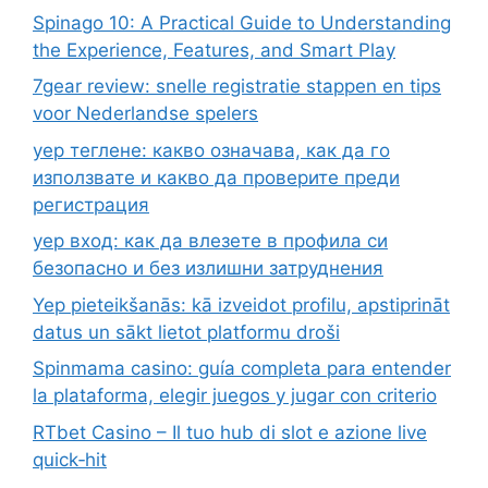
Spinago 10: A Practical Guide to Understanding
the Experience, Features, and Smart Play
7gear review: snelle registratie stappen en tips
voor Nederlandse spelers
yep теглене: какво означава, как да го
използвате и какво да проверите преди
регистрация
yep вход: как да влезете в профила си
безопасно и без излишни затруднения
Yep pieteikšanās: kā izveidot profilu, apstiprināt
datus un sākt lietot platformu droši
Spinmama casino: guía completa para entender
la plataforma, elegir juegos y jugar con criterio
RTbet Casino – Il tuo hub di slot e azione live
quick‑hit