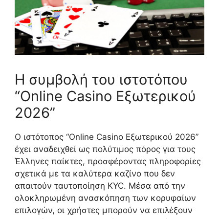
Η συμβολή του ιστοτόπου
“Online Casino Εξωτερικού
2026”
Ο ιστότοπος “Online Casino Εξωτερικού 2026”
έχει αναδειχθεί ως πολύτιμος πόρος για τους
Έλληνες παίκτες, προσφέροντας πληροφορίες
σχετικά με τα καλύτερα καζίνο που δεν
απαιτούν ταυτοποίηση KYC. Μέσα από την
ολοκληρωμένη ανασκόπηση των κορυφαίων
επιλογών, οι χρήστες μπορούν να επιλέξουν