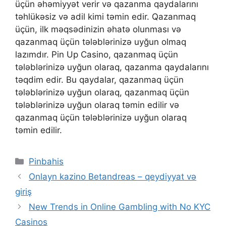
üçün əhəmiyyət verir və qazanma qaydalarını
təhlükəsiz və adil kimi təmin edir. Qazanmaq
üçün, ilk məqsədinizin əhatə olunması və
qazanmaq üçün tələblərinizə uyğun olmaq
lazımdır. Pin Up Casino, qazanmaq üçün
tələblərinizə uyğun olaraq, qazanma qaydalarını
təqdim edir. Bu qaydalar, qazanmaq üçün
tələblərinizə uyğun olaraq, qazanmaq üçün
tələblərinizə uyğun olaraq təmin edilir və
qazanmaq üçün tələblərinizə uyğun olaraq
təmin edilir.
Kategoriler
Pinbahis
Onlayn kazino Betandreas – qeydiyyat və
giriş
New Trends in Online Gambling with No KYC
Casinos