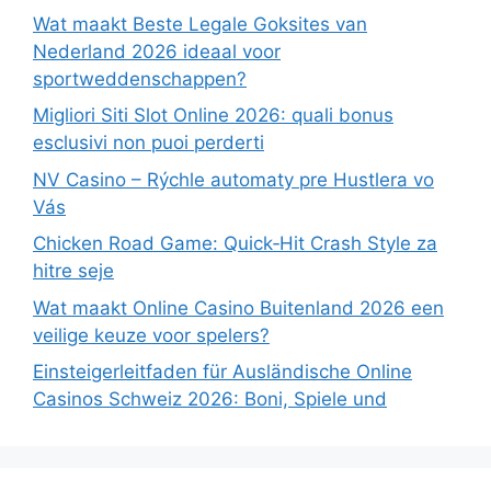
Wat maakt Beste Legale Goksites van
Nederland 2026 ideaal voor
sportweddenschappen?
Migliori Siti Slot Online 2026: quali bonus
esclusivi non puoi perderti
NV Casino – Rýchle automaty pre Hustlera vo
Vás
Chicken Road Game: Quick‑Hit Crash Style za
hitre seje
Wat maakt Online Casino Buitenland 2026 een
veilige keuze voor spelers?
Einsteigerleitfaden für Ausländische Online
Casinos Schweiz 2026: Boni, Spiele und