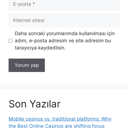
E-
posta
İnternet
sitesi
Daha sonraki yorumlarımda kullanılması için
adım, e-posta adresim ve site adresim bu
tarayıcıya kaydedilsin.
Son Yazılar
Mobile casinos vs. traditional platforms: Why
the Best Online Casinos are shifting focus