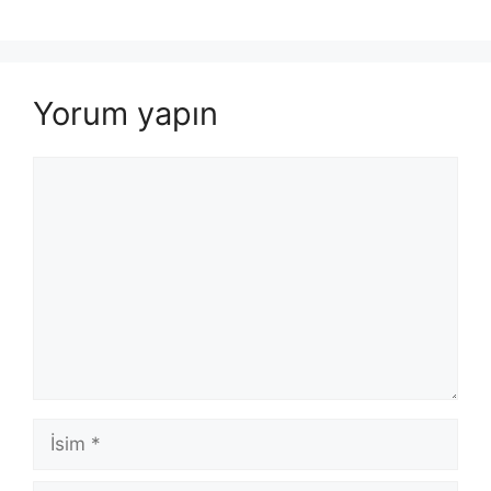
Yorum yapın
Yorum
İsim