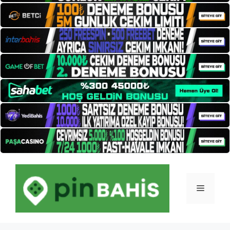
İçeriğe
atla
Menü