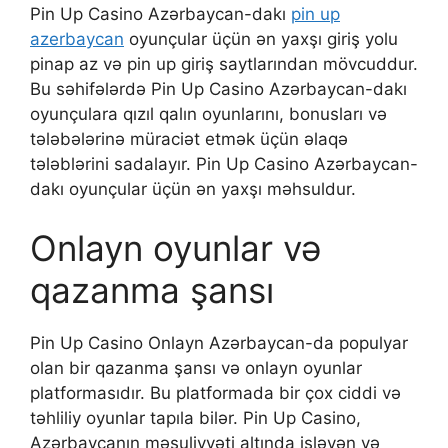
Pin Up Casino Azərbaycan-dakı
pin up
azerbaycan
oyunçular üçün ən yaxşı giriş yolu
pinap az və pin up giriş saytlarından mövcuddur.
Bu səhifələrdə Pin Up Casino Azərbaycan-dakı
oyunçulara qızıl qalın oyunlarını, bonusları və
tələbələrinə müraciət etmək üçün əlaqə
tələblərini sadalayır. Pin Up Casino Azərbaycan-
dakı oyunçular üçün ən yaxşı məhsuldur.
Onlayn oyunlar və
qazanma şansı
Pin Up Casino Onlayn Azərbaycan-da populyar
olan bir qazanma şansı və onlayn oyunlar
platformasıdır. Bu platformada bir çox ciddi və
təhliliy oyunlar tapıla bilər. Pin Up Casino,
Azərbaycanın məsuliyyəti altında işləyən və