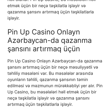
etmək üçün bir neçə təşkilatla işləyir və
qazanma şansını artırmaq üçün təşkilatlarla
işləyir.
Pin Up Casino Onlayn
Azərbaycan-da qazanma
şansını artırmaq üçün
Pin Up Casino Onlayn Azərbaycan-da qazanma
şansını artırmaq üçün bir neçə məsuliyyətli və
təhliliy məsələni var. Bu məsələlər arasında
oyunların təhlili, qazanma şansının təmin
edilməsi və məzmunun mürəkkəbliyi yer alır. Pin
Up Casino, bu məsələləri həll etmək üçün bir
neçə təşkilatla işləyir və qazanma şansını
artırmaq üçün təşkilatlarla işləyir.