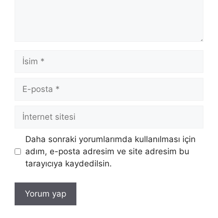
İsim
E-
posta
İnternet
sitesi
Daha sonraki yorumlarımda kullanılması için
adım, e-posta adresim ve site adresim bu
tarayıcıya kaydedilsin.