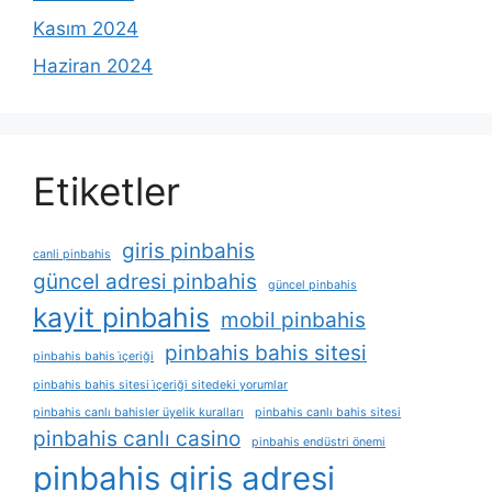
Kasım 2024
Haziran 2024
Etiketler
giris pinbahis
canli pinbahis
güncel adresi pinbahis
güncel pinbahis
kayit pinbahis
mobil pinbahis
pinbahis bahis sitesi
pinbahis bahis i̇çeriği
pinbahis bahis sitesi i̇çeriği sitedeki yorumlar
pinbahis canlı bahisler üyelik kuralları
pinbahis canlı bahis sitesi
pinbahis canlı casino
pinbahis endüstri önemi
pinbahis giris adresi