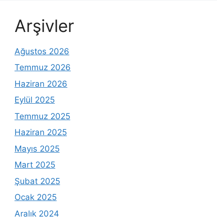
Arşivler
Ağustos 2026
Temmuz 2026
Haziran 2026
Eylül 2025
Temmuz 2025
Haziran 2025
Mayıs 2025
Mart 2025
Şubat 2025
Ocak 2025
Aralık 2024