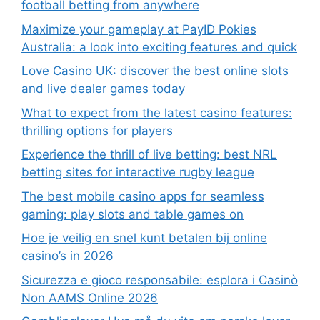
football betting from anywhere
Maximize your gameplay at PayID Pokies
Australia: a look into exciting features and quick
Love Casino UK: discover the best online slots
and live dealer games today
What to expect from the latest casino features:
thrilling options for players
Experience the thrill of live betting: best NRL
betting sites for interactive rugby league
The best mobile casino apps for seamless
gaming: play slots and table games on
Hoe je veilig en snel kunt betalen bij online
casino’s in 2026
Sicurezza e gioco responsabile: esplora i Casinò
Non AAMS Online 2026