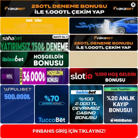
×
PINBAHIS GİRİŞ İÇİN TIKLAYINIZ!