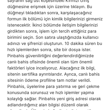
sayfanın sağ üst köşesindeki Kırmızı Giriş
düğmesine erişmek için üzerine tıklayın. Bu
düğmeyi tıkladıktan sonra, karşılaşacağınız
formun ilk bölümü için kimlik bilgilerinizi girmeniz
istenecektir. İkinci bölümde iletişim bilgilerinizi
girdikten sonra, işlem için tercih ettiğiniz para
birimini seçin. Son satıra ulaştığınızda kullanıcı
adınızı ve şifrenizi oluşturun. 10 dakika süren bu
hızlı işlemlerden sonra, site bir dosya ister.
Pinbahis güvenilirliğini değerlendirdiğimizde
canlı bahis ofisinde önemli olan tüm önemli
faktörleri iyice inceliyoruz. Alacağınız ilk bilgi,
sitenin sertifika ayrıntılarıdır. Ayrıca, canlı bahis
sitesinin ödeme profiline tam notlar verildi.
Pinbahis, üyelerine para yatırma ve geri çekme
konusunda sorunsuz ve hızlı işlemler yapma
kolaylığı sağlar. Pinbahis yeni giriş adresi olarak
adlandırdığımız alan bilgisi düzenli olarak