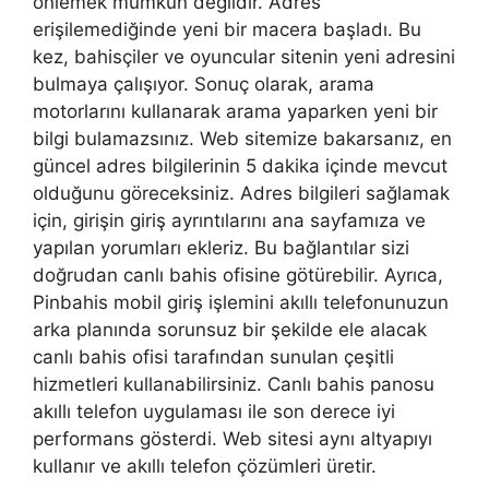
önlemek mümkün değildir. Adres
erişilemediğinde yeni bir macera başladı. Bu
kez, bahisçiler ve oyuncular sitenin yeni adresini
bulmaya çalışıyor. Sonuç olarak, arama
motorlarını kullanarak arama yaparken yeni bir
bilgi bulamazsınız. Web sitemize bakarsanız, en
güncel adres bilgilerinin 5 dakika içinde mevcut
olduğunu göreceksiniz. Adres bilgileri sağlamak
için, girişin giriş ayrıntılarını ana sayfamıza ve
yapılan yorumları ekleriz. Bu bağlantılar sizi
doğrudan canlı bahis ofisine götürebilir. Ayrıca,
Pinbahis mobil giriş işlemini akıllı telefonunuzun
arka planında sorunsuz bir şekilde ele alacak
canlı bahis ofisi tarafından sunulan çeşitli
hizmetleri kullanabilirsiniz. Canlı bahis panosu
akıllı telefon uygulaması ile son derece iyi
performans gösterdi. Web sitesi aynı altyapıyı
kullanır ve akıllı telefon çözümleri üretir.