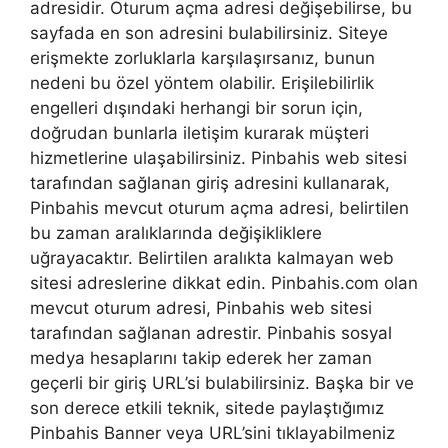
adresidir. Oturum açma adresi değişebilirse, bu
sayfada en son adresini bulabilirsiniz. Siteye
erişmekte zorluklarla karşılaşırsanız, bunun
nedeni bu özel yöntem olabilir. Erişilebilirlik
engelleri dışındaki herhangi bir sorun için,
doğrudan bunlarla iletişim kurarak müşteri
hizmetlerine ulaşabilirsiniz. Pinbahis web sitesi
tarafından sağlanan giriş adresini kullanarak,
Pinbahis mevcut oturum açma adresi, belirtilen
bu zaman aralıklarında değişikliklere
uğrayacaktır. Belirtilen aralıkta kalmayan web
sitesi adreslerine dikkat edin. Pinbahis.com olan
mevcut oturum adresi, Pinbahis web sitesi
tarafından sağlanan adrestir. Pinbahis sosyal
medya hesaplarını takip ederek her zaman
geçerli bir giriş URL’si bulabilirsiniz. Başka bir ve
son derece etkili teknik, sitede paylaştığımız
Pinbahis Banner veya URL’sini tıklayabilmeniz