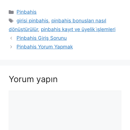
Kategoriler
Pinbahis
Etiketler
girisi pinbahis
,
pinbahis bonusları nasıl
dönüştürülür
,
pinbahis kayıt ve üyelik i̇şlemleri
Pinbahis Giriş Sorunu
Pinbahis Yorum Yapmak
Yorum yapın
Yorum