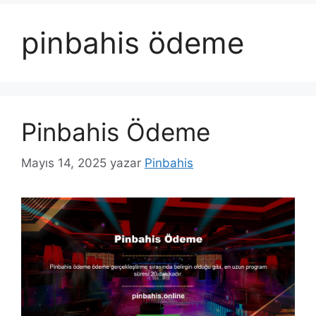
pinbahis ödeme
Pinbahis Ödeme
Mayıs 14, 2025
yazar
Pinbahis