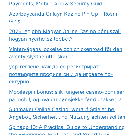
Payments, Mobile App & Security Guide
Azərbaycanda Onlayn Kazino Pin Up – Rəsmi
Giriş
2026 legjobb Magyar Online Casino bónuszai:
hogyan nyerhetsz többet?
Vintervägens lockelse och chickenroad för den
äventyrslystne utforskaren
yep теглене: как да се регистрирате,
потвърдите профила си и да играете по-
сигурно
Mobilespin bonus: slik fungerer casino-bonuser
på mobil, og hva du bør sjekke før du takker ja
Sunmaker Online Casino: worauf Spieler bei
Angebot, Sicherheit und Nutzung achten sollten
Spinago 10: A Practical Guide to Understanding
the Experience, Features, and Smart Play