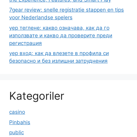
7gear review: snelle registratie stappen en tips
voor Nederlandse spelers
yep теглене: какво означава, как да го
използвате и какво да проверите преди
регистрация
yep вход: как да влезете в профила си
безопасно и без излишни затруднения
Kategoriler
casino
Pinbahis
public