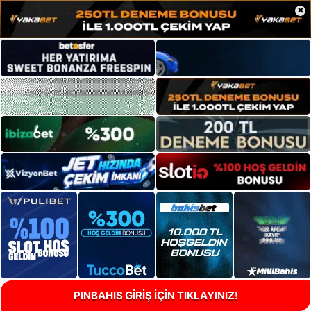
×
PINBAHIS GİRİŞ İÇİN TIKLAYINIZ!