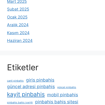
Mart 2025
Şubat 2025
Ocak 2025
Aralık 2024
Kasım 2024
Haziran 2024
Etiketler
giris pinbahis
canli pinbahis
güncel adresi pinbahis
güncel pinbahis
kayit pinbahis
mobil pinbahis
pinbahis bahis sitesi
pinbahis bahis i̇çeriği