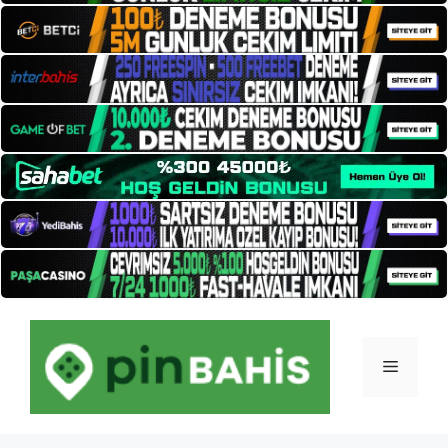
İçeriğe
atla
Menü