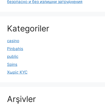
безопасно и без излишни затруднения
Kategoriler
casino
Pinbahis
public
Spins
Χωρίς KYC
Arşivler