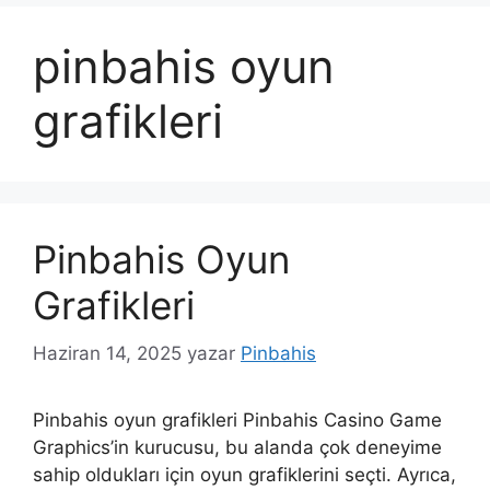
pinbahis oyun
grafikleri
Pinbahis Oyun
Grafikleri
Haziran 14, 2025
yazar
Pinbahis
Pinbahis oyun grafikleri Pinbahis Casino Game
Graphics’in kurucusu, bu alanda çok deneyime
sahip oldukları için oyun grafiklerini seçti. Ayrıca,