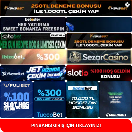
×
PINBAHIS GİRİŞ İÇİN TIKLAYINIZ!