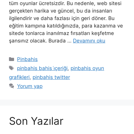
tüm oyunlar ücretsizdir. Bu nedenle, web sitesi
gerçekten harika ve güncel, bu da insanları
ilgilendirir ve daha fazlası için geri döner. Bu
eğitim kampına katıldığınızda, para kazanma ve
sitede tonlarca inanılmaz fırsatları keşfetme
şansınız olacak. Burada …
Devamını oku
Kategoriler
Pinbahis
Etiketler
pinbahis bahis i̇çeriği
,
pinbahis oyun
grafikleri
,
pinbahis twitter
Yorum yap
Son Yazılar