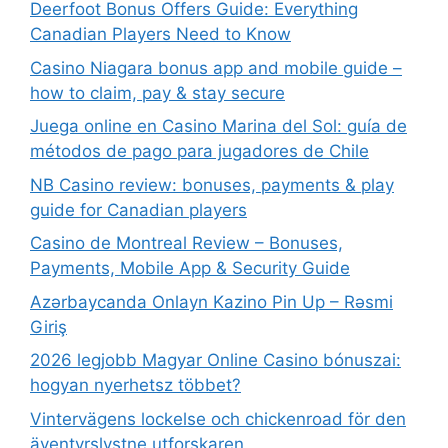
Deerfoot Bonus Offers Guide: Everything
Canadian Players Need to Know
Casino Niagara bonus app and mobile guide –
how to claim, pay & stay secure
Juega online en Casino Marina del Sol: guía de
métodos de pago para jugadores de Chile
NB Casino review: bonuses, payments & play
guide for Canadian players
Casino de Montreal Review – Bonuses,
Payments, Mobile App & Security Guide
Azərbaycanda Onlayn Kazino Pin Up – Rəsmi
Giriş
2026 legjobb Magyar Online Casino bónuszai:
hogyan nyerhetsz többet?
Vintervägens lockelse och chickenroad för den
äventyrslystne utforskaren