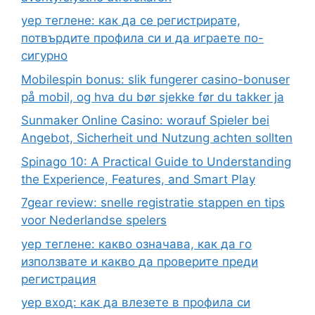
yep теглене: как да се регистрирате,
потвърдите профила си и да играете по-
сигурно
Mobilespin bonus: slik fungerer casino-bonuser
på mobil, og hva du bør sjekke før du takker ja
Sunmaker Online Casino: worauf Spieler bei
Angebot, Sicherheit und Nutzung achten sollten
Spinago 10: A Practical Guide to Understanding
the Experience, Features, and Smart Play
7gear review: snelle registratie stappen en tips
voor Nederlandse spelers
yep теглене: какво означава, как да го
използвате и какво да проверите преди
регистрация
yep вход: как да влезете в профила си