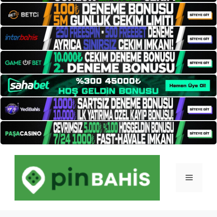
İçeriğe
atla
Menü