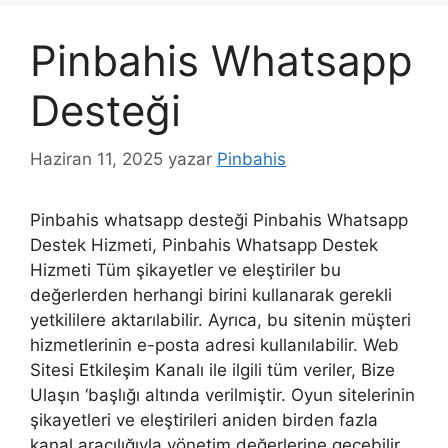
Pinbahis Whatsapp
Desteği
Haziran 11, 2025
yazar
Pinbahis
Pinbahis whatsapp desteği Pinbahis Whatsapp
Destek Hizmeti, Pinbahis Whatsapp Destek
Hizmeti Tüm şikayetler ve eleştiriler bu
değerlerden herhangi birini kullanarak gerekli
yetkililere aktarılabilir. Ayrıca, bu sitenin müşteri
hizmetlerinin e-posta adresi kullanılabilir. Web
Sitesi Etkileşim Kanalı ile ilgili tüm veriler, Bize
Ulaşın ‘başlığı altında verilmiştir. Oyun sitelerinin
şikayetleri ve eleştirileri aniden birden fazla
kanal aracılığıyla yönetim değerlerine geçebilir.