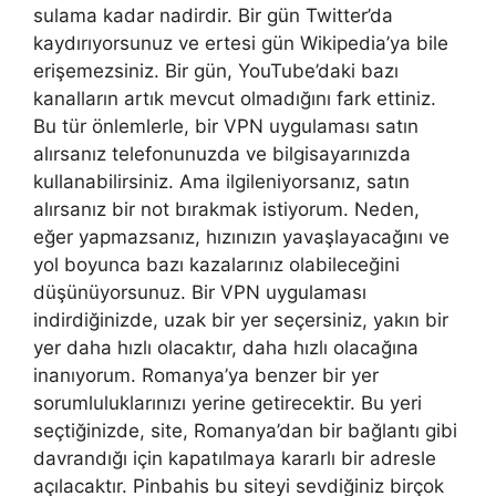
sulama kadar nadirdir. Bir gün Twitter’da
kaydırıyorsunuz ve ertesi gün Wikipedia’ya bile
erişemezsiniz. Bir gün, YouTube’daki bazı
kanalların artık mevcut olmadığını fark ettiniz.
Bu tür önlemlerle, bir VPN uygulaması satın
alırsanız telefonunuzda ve bilgisayarınızda
kullanabilirsiniz. Ama ilgileniyorsanız, satın
alırsanız bir not bırakmak istiyorum. Neden,
eğer yapmazsanız, hızınızın yavaşlayacağını ve
yol boyunca bazı kazalarınız olabileceğini
düşünüyorsunuz. Bir VPN uygulaması
indirdiğinizde, uzak bir yer seçersiniz, yakın bir
yer daha hızlı olacaktır, daha hızlı olacağına
inanıyorum. Romanya’ya benzer bir yer
sorumluluklarınızı yerine getirecektir. Bu yeri
seçtiğinizde, site, Romanya’dan bir bağlantı gibi
davrandığı için kapatılmaya kararlı bir adresle
açılacaktır. Pinbahis bu siteyi sevdiğiniz birçok