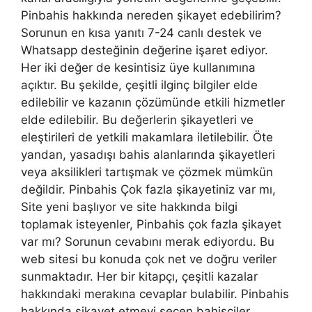
Pinbahis hakkında nereden şikayet edebilirim?
Sorunun en kısa yanıtı 7-24 canlı destek ve
Whatsapp desteğinin değerine işaret ediyor.
Her iki değer de kesintisiz üye kullanımına
açıktır. Bu şekilde, çeşitli ilginç bilgiler elde
edilebilir ve kazanın çözümünde etkili hizmetler
elde edilebilir. Bu değerlerin şikayetleri ve
eleştirileri de yetkili makamlara iletilebilir. Öte
yandan, yasadışı bahis alanlarında şikayetleri
veya aksilikleri tartışmak ve çözmek mümkün
değildir. Pinbahis Çok fazla şikayetiniz var mı,
Site yeni başlıyor ve site hakkında bilgi
toplamak isteyenler, Pinbahis çok fazla şikayet
var mı? Sorunun cevabını merak ediyordu. Bu
web sitesi bu konuda çok net ve doğru veriler
sunmaktadır. Her bir kitapçı, çeşitli kazalar
hakkındaki merakına cevaplar bulabilir. Pinbahis
hakkında şikayet etmeyi seçen bahisçiler,