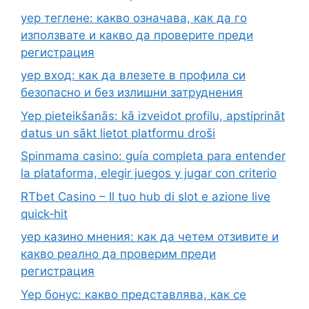
yep теглене: какво означава, как да го
използвате и какво да проверите преди
регистрация
yep вход: как да влезете в профила си
безопасно и без излишни затруднения
Yep pieteikšanās: kā izveidot profilu, apstiprināt
datus un sākt lietot platformu droši
Spinmama casino: guía completa para entender
la plataforma, elegir juegos y jugar con criterio
RTbet Casino – Il tuo hub di slot e azione live
quick‑hit
yep казино мнения: как да четем отзивите и
какво реално да проверим преди
регистрация
Yep бонус: какво представлява, как се