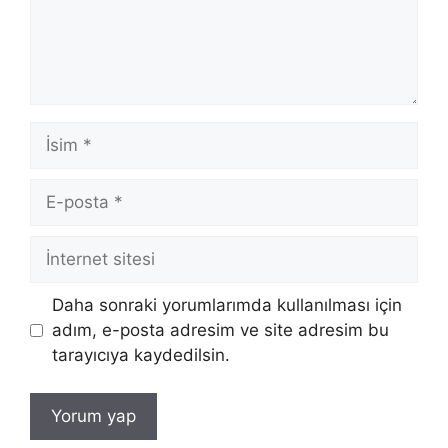
İsim
E-
posta
İnternet
sitesi
Daha sonraki yorumlarımda kullanılması için
adım, e-posta adresim ve site adresim bu
tarayıcıya kaydedilsin.