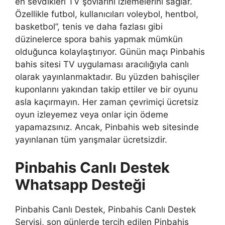
en sevdikleri TV şovlarını izlemelerini sağlar.
Özellikle futbol, kullanıcıları voleybol, hentbol,
basketbol”, tenis ve daha fazlası gibi
düzinelerce spora bahis yapmak mümkün
olduğunca kolaylaştırıyor. Günün maçı Pinbahis
bahis sitesi TV uygulaması aracılığıyla canlı
olarak yayınlanmaktadır. Bu yüzden bahisçiler
kuponlarını yakından takip ettiler ve bir oyunu
asla kaçırmayın. Her zaman çevrimiçi ücretsiz
oyun izleyemez veya onlar için ödeme
yapamazsınız. Ancak, Pinbahis web sitesinde
yayınlanan tüm yarışmalar ücretsizdir.
Pinbahis Canlı Destek
Whatsapp Desteği
Pinbahis Canlı Destek, Pinbahis Canlı Destek
Servisi, son günlerde tercih edilen Pinbahis