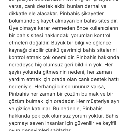
varsa, canlı destek ekibi bunları derhal ve
dikkatle ele alacaktır. Pinbahis şikayetler
bölümünde şikayet almayan bir bahis sitesidir.
Üye olmaya karar vermeden önce kullanıcıların
bir bahis sitesi hakkındaki yorumları kontrol
etmeleri doğaldır. Büyük bir bilgi ve eğlence
kaynağı olabilir çünkü çevrimiçi bahis sitelerini
kontrol etmek çok önemlidir. Pinbahis hakkında
neredeyse hiç olumsuz geri bildirim yok. Her
şeyin yolunda gitmesinin nedeni, her zaman
yardım etmek için orada olan canlı destek hattı
nedeniyle. Herhangi bir sorununuz varsa,
Pinbahis her zaman bir çözüm bulmak ve bir
çözüm bulmak için oradadır. Her müşteriye ayrı
ve gizlice katılırlar. Bu nedenle, Pinbahis
hakkında pek çok olumsuz yorum yoktur. Bahis
yapmayı seven insanlar için güvenilir ve keyifli
oyun deneyimleri sağlarlar.