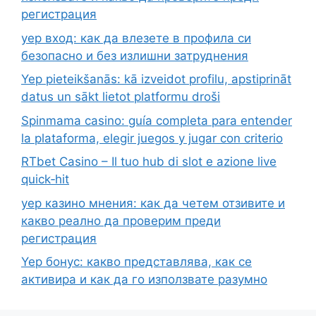
регистрация
yep вход: как да влезете в профила си
безопасно и без излишни затруднения
Yep pieteikšanās: kā izveidot profilu, apstiprināt
datus un sākt lietot platformu droši
Spinmama casino: guía completa para entender
la plataforma, elegir juegos y jugar con criterio
RTbet Casino – Il tuo hub di slot e azione live
quick‑hit
yep казино мнения: как да четем отзивите и
какво реално да проверим преди
регистрация
Yep бонус: какво представлява, как се
активира и как да го използвате разумно