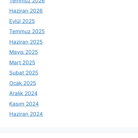
Temmuz 2026
Haziran 2026
Eylül 2025
Temmuz 2025
Haziran 2025
Mayıs 2025
Mart 2025
Şubat 2025
Ocak 2025
Aralık 2024
Kasım 2024
Haziran 2024