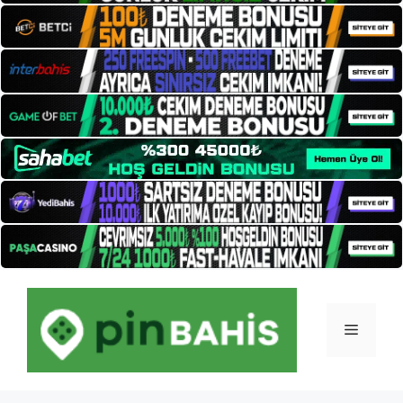
İçeriğe
atla
Menü