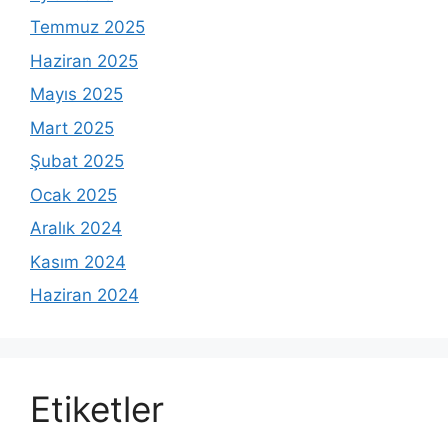
Temmuz 2025
Haziran 2025
Mayıs 2025
Mart 2025
Şubat 2025
Ocak 2025
Aralık 2024
Kasım 2024
Haziran 2024
Etiketler