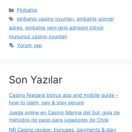
Kategoriler
Pinbahis
Etiketler
pinbahis casino oyunları
,
pinbahis güncel
adres
,
pinbahis yeni giriş adresini biliyor
musunuz casino oyunları
Yorum yap
Son Yazılar
Casino Niagara bonus app and mobile guide –
how to claim, pay & stay secure
Juega online en Casino Marina del Sol: guía de
métodos de pago para jugadores de Chile
NB Casino review: bonuses, payments & play