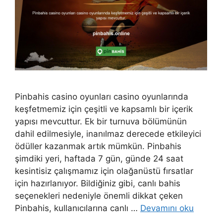
Pinbahis casino oyunları casino oyunlarında
keşfetmemiz için çeşitli ve kapsamlı bir içerik
yapısı mevcuttur. Ek bir turnuva bölümünün
dahil edilmesiyle, inanılmaz derecede etkileyici
ödüller kazanmak artık mümkün. Pinbahis
şimdiki yeri, haftada 7 gün, günde 24 saat
kesintisiz çalışmamız için olağanüstü fırsatlar
için hazırlanıyor. Bildiğiniz gibi, canlı bahis
seçenekleri nedeniyle önemli dikkat çeken
Pinbahis, kullanıcılarına canlı …
Devamını oku