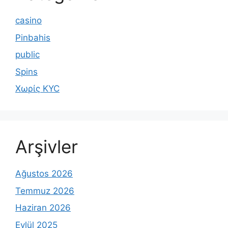
casino
Pinbahis
public
Spins
Χωρίς KYC
Arşivler
Ağustos 2026
Temmuz 2026
Haziran 2026
Eylül 2025