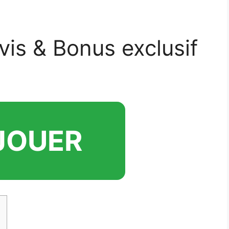
vis & Bonus exclusif
JOUER