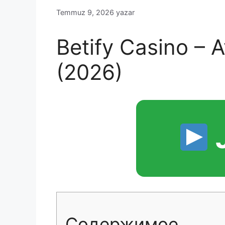
Temmuz 9, 2026
yazar
Betify Casino – A
(2026)
Содержимое