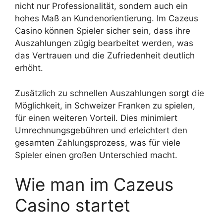
nicht nur Professionalität, sondern auch ein
hohes Maß an Kundenorientierung. Im Cazeus
Casino können Spieler sicher sein, dass ihre
Auszahlungen zügig bearbeitet werden, was
das Vertrauen und die Zufriedenheit deutlich
erhöht.
Zusätzlich zu schnellen Auszahlungen sorgt die
Möglichkeit, in Schweizer Franken zu spielen,
für einen weiteren Vorteil. Dies minimiert
Umrechnungsgebühren und erleichtert den
gesamten Zahlungsprozess, was für viele
Spieler einen großen Unterschied macht.
Wie man im Cazeus
Casino startet