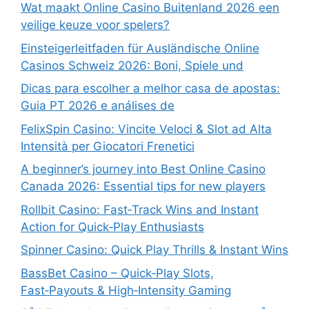
Wat maakt Online Casino Buitenland 2026 een
veilige keuze voor spelers?
Einsteigerleitfaden für Ausländische Online
Casinos Schweiz 2026: Boni, Spiele und
Dicas para escolher a melhor casa de apostas:
Guia PT 2026 e análises de
FelixSpin Casino: Vincite Veloci & Slot ad Alta
Intensità per Giocatori Frenetici
A beginner’s journey into Best Online Casino
Canada 2026: Essential tips for new players
Rollbit Casino: Fast‑Track Wins and Instant
Action for Quick‑Play Enthusiasts
Spinner Casino: Quick Play Thrills & Instant Wins
BassBet Casino – Quick‑Play Slots,
Fast‑Payouts & High‑Intensity Gaming