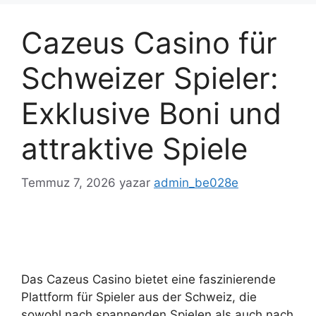
Cazeus Casino für
Schweizer Spieler:
Exklusive Boni und
attraktive Spiele
Temmuz 7, 2026
yazar
admin_be028e
Das Cazeus Casino bietet eine faszinierende
Plattform für Spieler aus der Schweiz, die
sowohl nach spannenden Spielen als auch nach