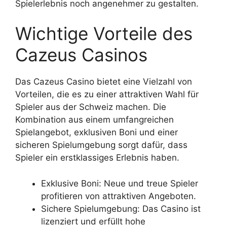
Spielerlebnis noch angenehmer zu gestalten.
Wichtige Vorteile des
Cazeus Casinos
Das Cazeus Casino bietet eine Vielzahl von
Vorteilen, die es zu einer attraktiven Wahl für
Spieler aus der Schweiz machen. Die
Kombination aus einem umfangreichen
Spielangebot, exklusiven Boni und einer
sicheren Spielumgebung sorgt dafür, dass
Spieler ein erstklassiges Erlebnis haben.
Exklusive Boni: Neue und treue Spieler
profitieren von attraktiven Angeboten.
Sichere Spielumgebung: Das Casino ist
lizenziert und erfüllt hohe