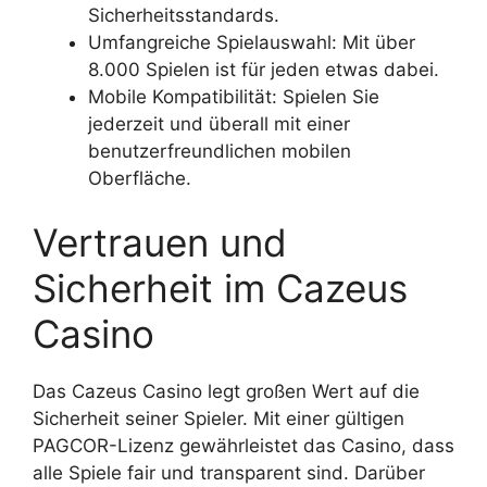
Sicherheitsstandards.
Umfangreiche Spielauswahl: Mit über
8.000 Spielen ist für jeden etwas dabei.
Mobile Kompatibilität: Spielen Sie
jederzeit und überall mit einer
benutzerfreundlichen mobilen
Oberfläche.
Vertrauen und
Sicherheit im Cazeus
Casino
Das Cazeus Casino legt großen Wert auf die
Sicherheit seiner Spieler. Mit einer gültigen
PAGCOR-Lizenz gewährleistet das Casino, dass
alle Spiele fair und transparent sind. Darüber