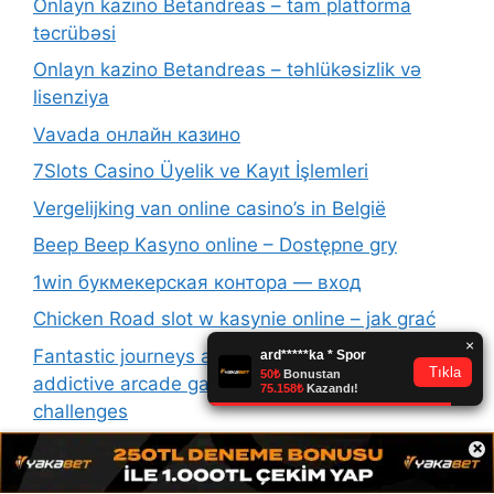
Onlayn kazino Betandreas – tam platforma
təcrübəsi
Onlayn kazino Betandreas – təhlükəsizlik və
lisenziya
Vavada онлайн казино
7Slots Casino Üyelik ve Kayıt İşlemleri
Vergelijking van online casino’s in België
Beep Beep Kasyno online – Dostępne gry
1win букмекерская контора — вход
Chicken Road slot w kasynie online – jak grać
Fantastic journeys across the chicken road offer
addictive arcade gameplay and escalating
challenges
×
Zábavná strategie kolem plinko pro maximální
výhry a napínavou akci