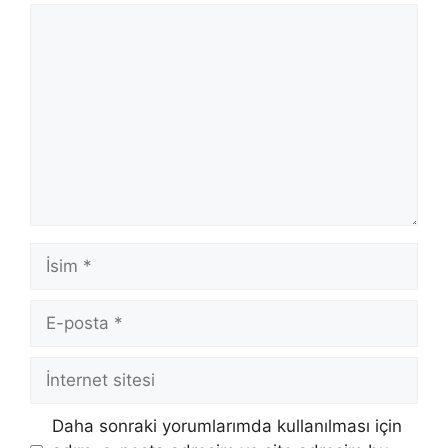
Yorum
İsim
E-
posta
İnternet
sitesi
Daha sonraki yorumlarımda kullanılması için