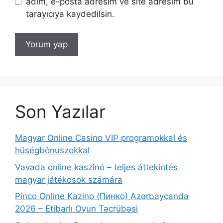
adım, e-posta adresim ve site adresim bu
tarayıcıya kaydedilsin.
Son Yazılar
Magyar Online Casino VIP programokkal és
hűségbónuszokkal
Vavada online kaszinó – teljes áttekintés
magyar játékosok számára
Pinco Online Kazino (Пинко) Azərbaycanda
2026 – Etibarlı Oyun Təcrübəsi