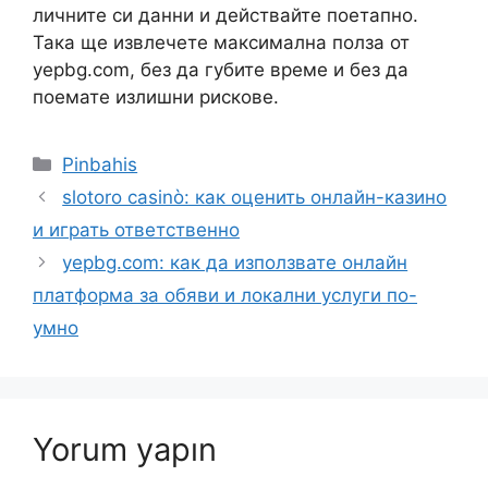
личните си данни и действайте поетапно.
Така ще извлечете максимална полза от
yepbg.com, без да губите време и без да
поемате излишни рискове.
Kategoriler
Pinbahis
slotoro casinò: как оценить онлайн-казино
и играть ответственно
yepbg.com: как да използвате онлайн
платформа за обяви и локални услуги по-
умно
Yorum yapın