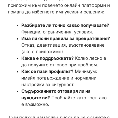
приложим към повечето онлайн платформи и
помага да избегнете импулсивни решения:
Разбирате ли точно какво получавате?
Функции, ограничения, условия.
Има ли ясни правила за прекратяване?
Отказ, деактивация, възстановяване
(ако е приложимо).
Каква е поддръжката?
Колко лесно е
да получите отговор при проблем.
Как се пази профилът?
Минимум:
имейл потвърждение и нормални
настройки за сигурност.
Съдържанието отговаря ли на
нуждите ви?
Пробвайте като гост, ако
е възможно.
Този подход намалява риска да се окажете с